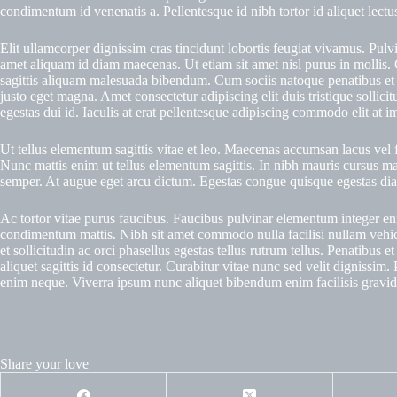
condimentum id venenatis a. Pellentesque id nibh tortor id aliquet lectu
Elit ullamcorper dignissim cras tincidunt lobortis feugiat vivamus. Pulvi
amet aliquam id diam maecenas. Ut etiam sit amet nisl purus in mollis. 
sagittis aliquam malesuada bibendum. Cum sociis natoque penatibus et m
justo eget magna. Amet consectetur adipiscing elit duis tristique sollici
egestas dui id. Iaculis at erat pellentesque adipiscing commodo elit at 
Ut tellus elementum sagittis vitae et leo. Maecenas accumsan lacus vel fa
Nunc mattis enim ut tellus elementum sagittis. In nibh mauris cursus matt
semper. At augue eget arcu dictum. Egestas congue quisque egestas diam 
Ac tortor vitae purus faucibus. Faucibus pulvinar elementum integer eni
condimentum mattis. Nibh sit amet commodo nulla facilisi nullam vehicul
et sollicitudin ac orci phasellus egestas tellus rutrum tellus. Penatibus 
aliquet sagittis id consectetur. Curabitur vitae nunc sed velit digniss
enim neque. Viverra ipsum nunc aliquet bibendum enim facilisis gravid
Share your love