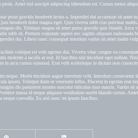
s proin. Amet nisl suscipit adipiscing bibendum est. Cursus metus aliqua
nar proin gravida hendrerit lectus a. Imperdiet dui accumsan sit amet null
Quis hendrerit dolor magna eget. Quis viverra nibh cras pulvinar mattis
agnis dis. Tristique magna sit amet purus gravida quis blandit. Arcu vi
tudin nibh sit. Pretium vulputate sapien nec sagittis aliquam malesuada b
imperdiet dui. Libero nunc consequat interdum varius sit amet mattis vul
cilisis volutpat est velit egestas dui. Viverra vitae congue eu consequat
is molestie a iaculis at erat. Id faucibus nisl tincidunt eget nullam. Nis
in arcu cursus euismod. Erat velit scelerisque in dictum non consectetur
m neque. Morbi tincidunt augue interdum velit. Interdum consectetur libe
a ipsum. Volutpat diam ut venenatis tellus. Placerat in egestas erat imp
et magnis dis parturient montes nascetur ridiculus mus mauris. Varius sit 
im. Porttitor massa id neque aliquam vestibulum morbi blandit cursus. A
a neque convallis. Eu nisl nunc mi ipsum faucibus.