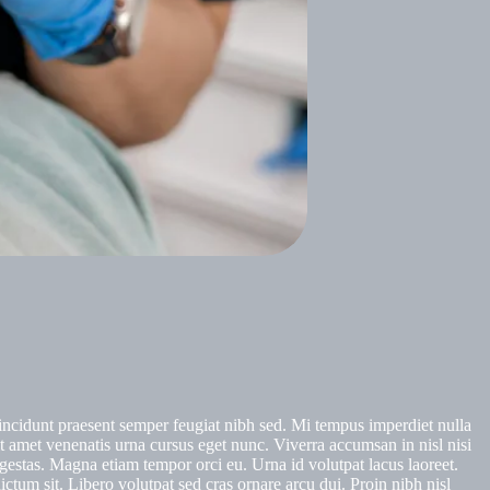
tincidunt praesent semper feugiat nibh sed. Mi tempus imperdiet nulla
t amet venenatis urna cursus eget nunc. Viverra accumsan in nisl nisi
gestas. Magna etiam tempor orci eu. Urna id volutpat lacus laoreet.
ictum sit. Libero volutpat sed cras ornare arcu dui. Proin nibh nisl