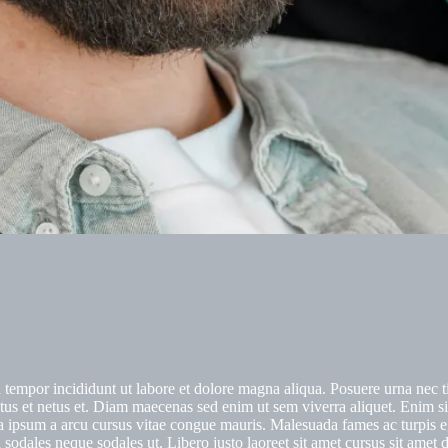
d tempor incididunt ut labore et dolore magna aliqua. Posuere urna nec 
ctus et netus et. Diam maecenas sed enim ut sem viverra aliquet. Enim si
ula ipsum a arcu cursus vitae congue mauris. Malesuada fames ac turpis e
sodales neque sodales ut. Libero justo laoreet sit amet cursus sit amet d