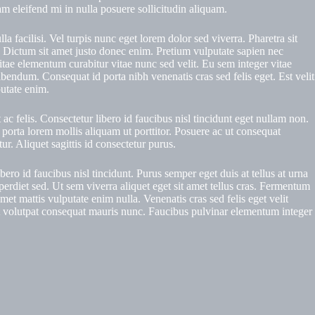
m eleifend mi in nulla posuere sollicitudin aliquam.
a facilisi. Vel turpis nunc eget lorem dolor sed viverra. Pharetra sit
. Dictum sit amet justo donec enim. Pretium vulputate sapien nec
tae elementum curabitur vitae nunc sed velit. Eu sem integer vitae
ibendum. Consequat id porta nibh venenatis cras sed felis eget. Est velit
putate enim.
 ac felis. Consectetur libero id faucibus nisl tincidunt eget nullam non.
i porta lorem mollis aliquam ut porttitor. Posuere ac ut consequat
. Aliquet sagittis id consectetur purus.
ro id faucibus nisl tincidunt. Purus semper eget duis at tellus at urna
erdiet sed. Ut sem viverra aliquet eget sit amet tellus cras. Fermentum
amet mattis vulputate enim nulla. Venenatis cras sed felis eget velit
met volutpat consequat mauris nunc. Faucibus pulvinar elementum integer