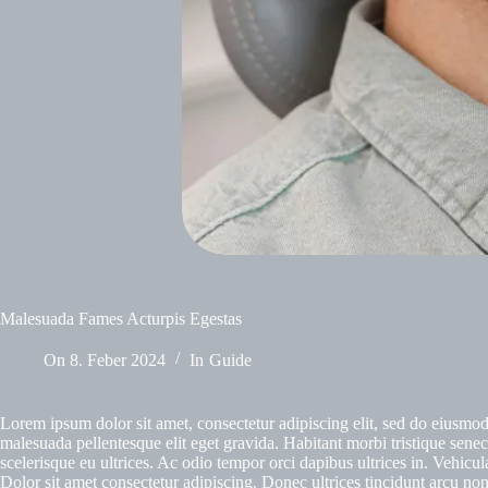
Malesuada Fames Acturpis Egestas
On
8. Feber 2024
In
Guide
Lorem ipsum dolor sit amet, consectetur adipiscing elit, sed do eiusmo
malesuada pellentesque elit eget gravida. Habitant morbi tristique sene
scelerisque eu ultrices. Ac odio tempor orci dapibus ultrices in. Vehic
Dolor sit amet consectetur adipiscing. Donec ultrices tincidunt arcu non 